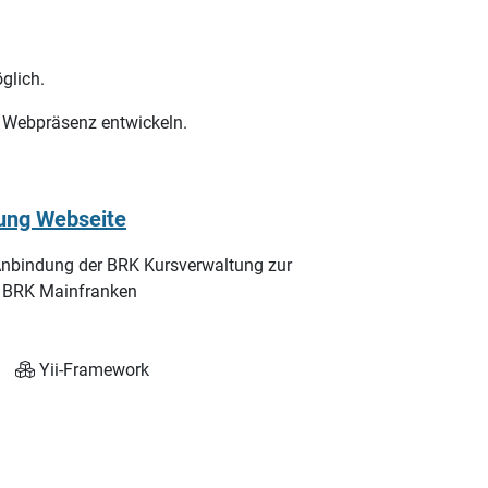
glich.
e Webpräsenz entwickeln.
auty-, Kosmetik- und Wellness Branche mit dem
 Maker"
Yii-Framework
CI/CD