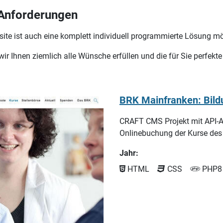
e Anforderungen
ite ist auch eine komplett individuell programmierte Lösung mö
r Ihnen ziemlich alle Wünsche erfüllen und die für Sie perfekt
beautycareers.de
Das Stellenportal für die Be
Profilematching Tool "Match
Jahr:
2021
HTML
CSS
PHP8